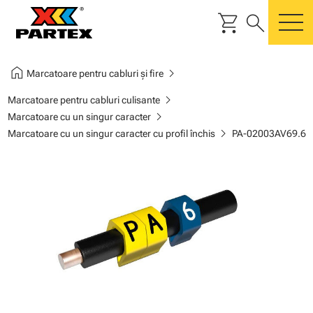
shopping_cart
search
m
home
chevron_right
Marcatoare pentru cabluri și fire
chevron_right
Marcatoare pentru cabluri culisante
chevron_right
Marcatoare cu un singur caracter
chevron_right
Marcatoare cu un singur caracter cu profil închis
PA-02003AV69.6