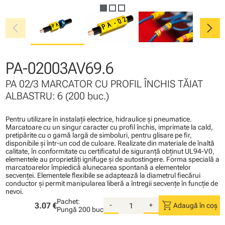
chevron_left
chevron_right
PA-02003AV69.6
PA 02/3 MARCATOR CU PROFIL ÎNCHIS TĂIAT
ALBASTRU: 6 (200 buc.)
Pentru utilizare în instalaţii electrice, hidraulice şi pneumatice.
Marcatoare cu un singur caracter cu profil închis, imprimate la cald,
pretipărite cu o gamă largă de simboluri, pentru glisare pe fir,
disponibile şi într-un cod de culoare. Realizate din materiale de înaltă
calitate, în conformitate cu certificatul de siguranţă obţinut UL94-V0,
elementele au proprietăţi ignifuge şi de autostingere. Forma specială a
marcatoarelor împiedică alunecarea spontană a elementelor
secvenţei. Elementele flexibile se adaptează la diametrul fiecărui
conductor şi permit manipularea liberă a întregii secvenţe în funcţie de
nevoi.
Pachet:
shopping_cart
3.07 €
-
+
Adaugă în coș
Pungă
200 buc