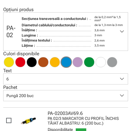
Opțiuni produs
de la 0,2 mm² la 1,5
Secţiunea transversală a conductorului :
mm²
Diametrul cablului/conductorului :
de la 1,3 mm la 3 mm
PA-
keyboard_arrow_down
Înălţime :
3,6 mm
02
Lungime :
3 mm
Înălţimea textului :
2,6 mm
Lăţime :
3,5 mm
Culori disponibile
Text
keyboard_arrow_down
6
Pachet
keyboard_arrow_down
Pungă 200 buc
PA-02003AV69.6
PA 02/3 MARCATOR CU PROFIL ÎNCHIS
TĂIAT ALBASTRU: 6 (200 buc.)
Disponibilitate