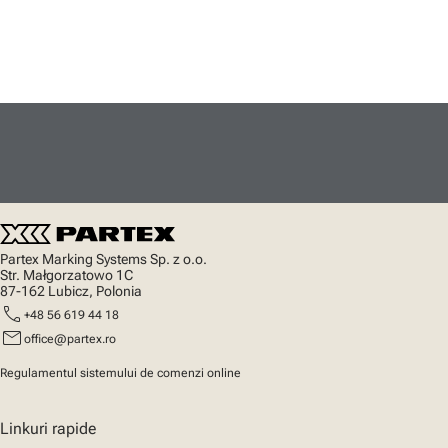
Partex Marking Systems Sp. z o.o.
Str. Małgorzatowo 1C
87-162 Lubicz, Polonia
call
+48 56 619 44 18
mail
office@partex.ro
Regulamentul sistemului de comenzi online
Linkuri rapide