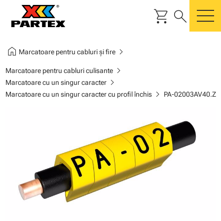
shopping_cart
search
m
home
chevron_right
Marcatoare pentru cabluri și fire
chevron_right
Marcatoare pentru cabluri culisante
chevron_right
Marcatoare cu un singur caracter
chevron_right
Marcatoare cu un singur caracter cu profil închis
PA-02003AV40.Z