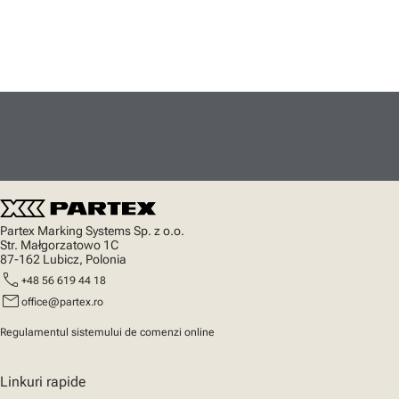
Partex Marking Systems Sp. z o.o.
Str. Małgorzatowo 1C
87-162 Lubicz, Polonia
call
+48 56 619 44 18
mail
office@partex.ro
Regulamentul sistemului de comenzi online
Linkuri rapide