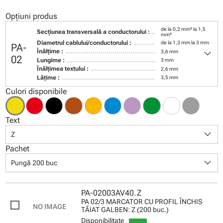
Opțiuni produs
de la 0,2 mm² la 1,5
Secţiunea transversală a conductorului :
mm²
Diametrul cablului/conductorului :
de la 1,3 mm la 3 mm
PA-
keyboard_arrow_down
Înălţime :
3,6 mm
02
Lungime :
3 mm
Înălţimea textului :
2,6 mm
Lăţime :
3,5 mm
Culori disponibile
Text
keyboard_arrow_down
Z
Pachet
keyboard_arrow_down
Pungă 200 buc
PA-02003AV40.Z
PA 02/3 MARCATOR CU PROFIL ÎNCHIS
TĂIAT GALBEN: Z (200 buc.)
Disponibilitate