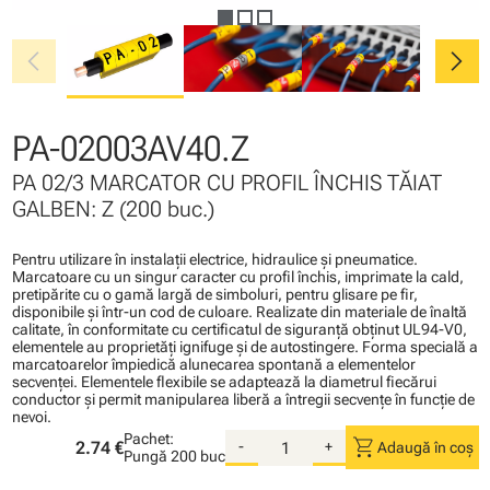
chevron_left
chevron_right
PA-02003AV40.Z
PA 02/3 MARCATOR CU PROFIL ÎNCHIS TĂIAT
GALBEN: Z (200 buc.)
Pentru utilizare în instalaţii electrice, hidraulice şi pneumatice.
Marcatoare cu un singur caracter cu profil închis, imprimate la cald,
pretipărite cu o gamă largă de simboluri, pentru glisare pe fir,
disponibile şi într-un cod de culoare. Realizate din materiale de înaltă
calitate, în conformitate cu certificatul de siguranţă obţinut UL94-V0,
elementele au proprietăţi ignifuge şi de autostingere. Forma specială a
marcatoarelor împiedică alunecarea spontană a elementelor
secvenţei. Elementele flexibile se adaptează la diametrul fiecărui
conductor şi permit manipularea liberă a întregii secvenţe în funcţie de
nevoi.
Pachet:
shopping_cart
2.74 €
-
+
Adaugă în coș
Pungă
200 buc