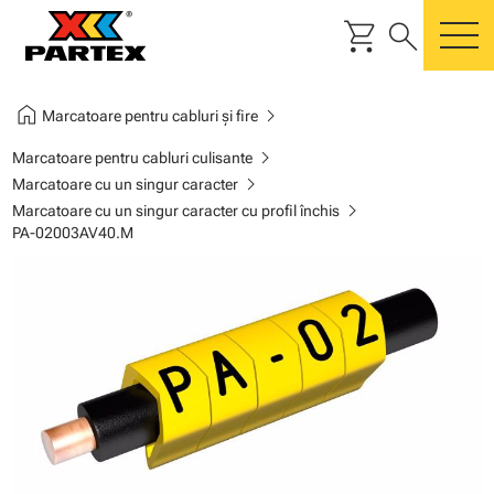
shopping_cart
search
m
home
chevron_right
Marcatoare pentru cabluri și fire
chevron_right
Marcatoare pentru cabluri culisante
chevron_right
Marcatoare cu un singur caracter
chevron_right
Marcatoare cu un singur caracter cu profil închis
PA-02003AV40.M