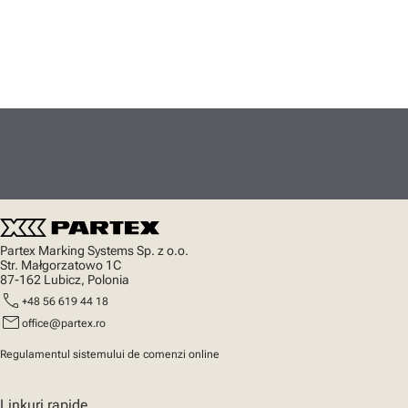
Partex Marking Systems Sp. z o.o.
Str. Małgorzatowo 1C
87-162 Lubicz, Polonia
call
+48 56 619 44 18
mail
office@partex.ro
Regulamentul sistemului de comenzi online
Linkuri rapide