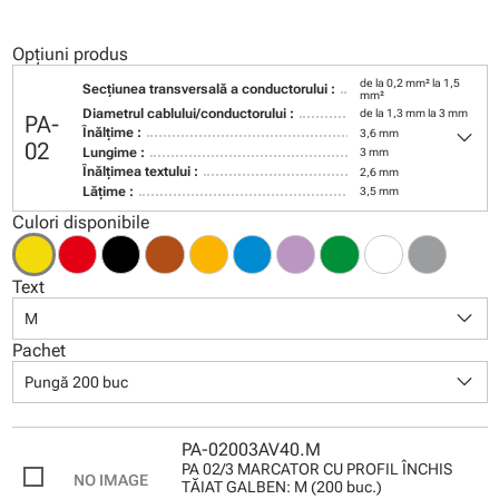
Opțiuni produs
de la 0,2 mm² la 1,5
Secţiunea transversală a conductorului :
mm²
Diametrul cablului/conductorului :
de la 1,3 mm la 3 mm
PA-
keyboard_arrow_down
Înălţime :
3,6 mm
02
Lungime :
3 mm
Înălţimea textului :
2,6 mm
Lăţime :
3,5 mm
Culori disponibile
Text
keyboard_arrow_down
M
Pachet
keyboard_arrow_down
Pungă 200 buc
PA-02003AV40.M
PA 02/3 MARCATOR CU PROFIL ÎNCHIS
TĂIAT GALBEN: M (200 buc.)