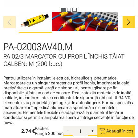
chevron_left
chevron_right
PA-02003AV40.M
PA 02/3 MARCATOR CU PROFIL ÎNCHIS TĂIAT
GALBEN: M (200 buc.)
Pentru utilizare în instalaţii electrice, hidraulice şi pneumatice.
Marcatoare cu un singur caracter cu profil închis, imprimate la cald,
pretipărite cu o gamă largă de simboluri, pentru glisare pe fir,
disponibile şi într-un cod de culoare. Realizate din materiale de înaltă
calitate, în conformitate cu certificatul de siguranţă obţinut UL94-V0,
elementele au proprietăţi ignifuge şi de autostingere. Forma specială a
marcatoarelor împiedică alunecarea spontană a elementelor
secvenţei. Elementele flexibile se adaptează la diametrul fiecărui
conductor şi permit manipularea liberă a întregii secvenţe în funcţie de
nevoi.
Pachet:
shopping_cart
2.74 €
-
+
Adaugă în coș
Pungă
200 buc