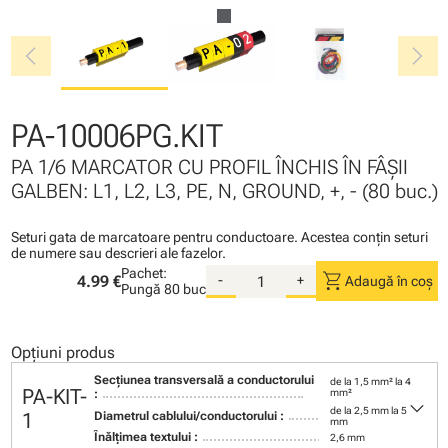
chevron_left
chevron_right
PA-10006PG.KIT
PA 1/6 MARCATOR CU PROFIL ÎNCHIS ÎN FÂŞII
GALBEN: L1, L2, L3, PE, N, GROUND, +, - (80 buc.)
Seturi gata de marcatoare pentru conductoare. Acestea conţin seturi
de numere sau descrieri ale fazelor.
Pachet:
shopping_cart
4.99 €
-
+
Adaugă în coș
Pungă
80 buc
Opțiuni produs
Secţiunea transversală a conductorului
de la 1,5 mm² la 4
PA-KIT-
:
mm²
keyboard_arrow_down
de la 2,5 mm la 5
1
Diametrul cablului/conductorului :
mm
Înălţimea textului :
2,6 mm