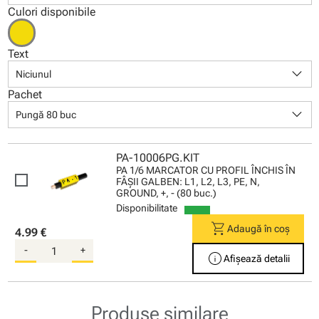
Culori disponibile
Text
keyboard_arrow_down
Niciunul
Pachet
keyboard_arrow_down
Pungă 80 buc
PA-10006PG.KIT
PA 1/6 MARCATOR CU PROFIL ÎNCHIS ÎN
FÂŞII GALBEN: L1, L2, L3, PE, N,
GROUND, +, - (80 buc.)
Disponibilitate
shopping_cart
Adaugă în coș
4.99 €
-
+
info
Afișează detalii
Produse similare