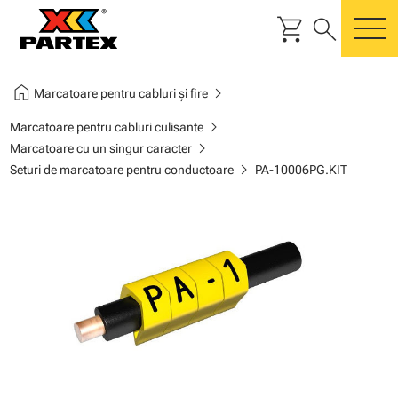
shopping_cart
search
m
home
chevron_right
Marcatoare pentru cabluri și fire
chevron_right
Marcatoare pentru cabluri culisante
chevron_right
Marcatoare cu un singur caracter
chevron_right
Seturi de marcatoare pentru conductoare
PA-10006PG.KIT