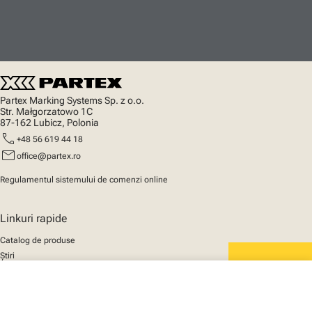
Partex Marking Systems Sp. z o.o.
Str. Małgorzatowo 1C
87-162 Lubicz, Polonia
call
+48 56 619 44 18
mail
office@partex.ro
Regulamentul sistemului de comenzi online
Linkuri rapide
Catalog de produse
Știri
Asistență
We mark the future
close
Despre noi
Coșul tău
© 2025 Partex Marking Systems