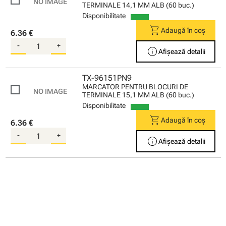
TERMINALE 14,1 MM ALB (60 buc.)
Disponibilitate
shopping_cart
Adaugă în coș
6.36 €
-
+
info
Afișează detalii
TX-96151PN9
MARCATOR PENTRU BLOCURI DE
TERMINALE 15,1 MM ALB (60 buc.)
Disponibilitate
shopping_cart
Adaugă în coș
6.36 €
-
+
info
Afișează detalii