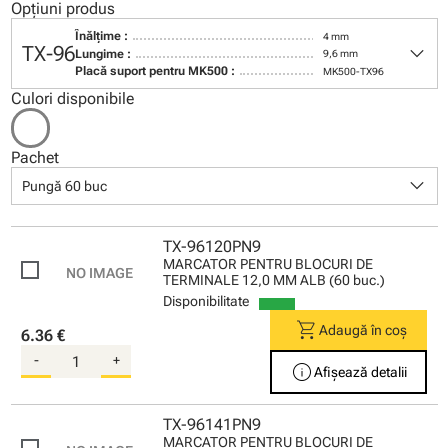
Opțiuni produs
Înălţime :
4 mm
keyboard_arrow_down
TX-96
Lungime :
9,6 mm
Placă suport pentru MK500 :
MK500-TX96
Culori disponibile
Pachet
keyboard_arrow_down
Pungă 60 buc
TX-96120PN9
MARCATOR PENTRU BLOCURI DE
TERMINALE 12,0 MM ALB (60 buc.)
Disponibilitate
shopping_cart
Adaugă în coș
6.36 €
-
+
info
Afișează detalii
TX-96141PN9
MARCATOR PENTRU BLOCURI DE