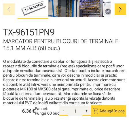
chevron_left
chevron_right
TX-96151PN9
MARCATOR PENTRU BLOCURI DE TERMINALE
15,1 MM ALB (60 buc.)
O modalitate de conectare a cablurilor funcţională şi estetică o
reprezintă blocurile de terminale (reglete) specializate care pot fi uşor
adaptate nevoilor dumneavoastră. Oferta noastra include marcatoare
pentru blocuri de terminale, care vor descrie in mod clar si practic
fiecare dintre terminalele din interiorul structurii. Aceste elemente sunt
disponibile atât într-o versiune neimprimată pentru imprimare cu
plotterele MK100 şi MK500 cât şi gata imprimate cu orice descriere
făcută la cererea dumneavoastră. Marcatoarele se fixează de
blocurile de terminale şi au o rezistenţă sporită la vibraţii datorită
materialului PVC de înaltă calitate din care sunt fabricate.
Pachet:
shopping_cart
6.36 €
-
+
Adaugă în coș
Pungă
60 buc