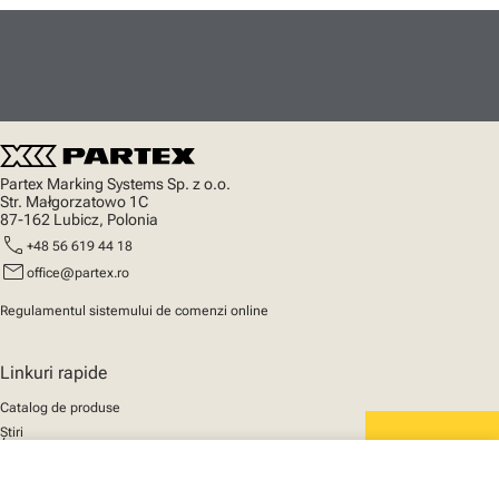
Partex Marking Systems Sp. z o.o.
Str. Małgorzatowo 1C
87-162 Lubicz, Polonia
call
+48 56 619 44 18
mail
office@partex.ro
Regulamentul sistemului de comenzi online
Linkuri rapide
Catalog de produse
Știri
Asistență
We mark the future
close
Despre noi
Coșul tău