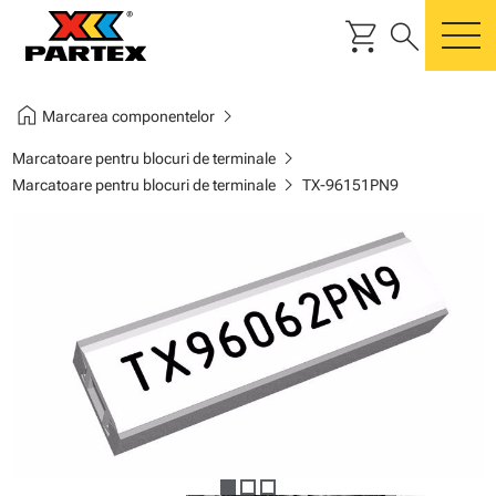
shopping_cart
search
m
home
chevron_right
Marcarea componentelor
chevron_right
Marcatoare pentru blocuri de terminale
chevron_right
Marcatoare pentru blocuri de terminale
TX-96151PN9