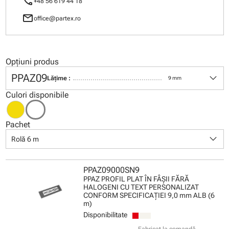
call
+48 56 619 44 18
mail
office@partex.ro
Opțiuni produs
keyboard_arrow_down
PPAZ09
Lăţime :
9 mm
Culori disponibile
Pachet
keyboard_arrow_down
Rolă 6 m
PPAZ09000SN9
PPAZ PROFIL PLAT ÎN FÂŞII FĂRĂ
HALOGENI CU TEXT PERSONALIZAT
CONFORM SPECIFICAŢIEI 9,0 mm ALB (6
m)
Disponibilitate