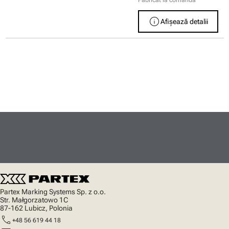
Fabricat la comandă
info
Afișează detalii
Partex Marking Systems Sp. z o.o.
Str. Małgorzatowo 1C
87-162 Lubicz, Polonia
call
+48 56 619 44 18