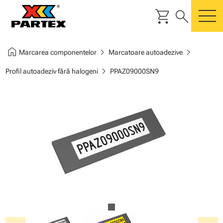
shopping_cart
search
m
home
chevron_right
chevron_right
Marcarea componentelor
Marcatoare autoadezive
chevron_right
Profil autoadeziv fără halogeni
PPAZ09000SN9