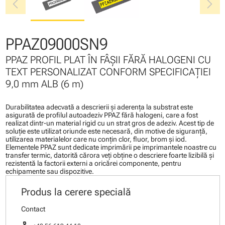
chevron_left
chevron_right
PPAZ09000SN9
PPAZ PROFIL PLAT ÎN FÂŞII FĂRĂ HALOGENI CU
TEXT PERSONALIZAT CONFORM SPECIFICAŢIEI
9,0 mm ALB (6 m)
Durabilitatea adecvată a descrierii şi aderenţa la substrat este
asigurată de profilul autoadeziv PPAZ fără halogeni, care a fost
realizat dintr-un material rigid cu un strat gros de adeziv. Acest tip de
soluţie este utilizat oriunde este necesară, din motive de siguranţă,
utilizarea materialelor care nu conţin clor, fluor, brom şi iod.
Elementele PPAZ sunt dedicate imprimării pe imprimantele noastre cu
transfer termic, datorită cărora veţi obţine o descriere foarte lizibilă şi
rezistentă la factorii externi a oricărei componente, pentru
echipamente sau dispozitive.
Produs la cerere specială
Contact