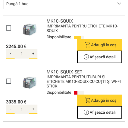
keyboard_arrow_down
Pungă 1 buc
MK10-SQUIX
IMPRIMANTĂ PENTRU ETICHETE MK10-
SQUIX
Disponibilitate
shopping_cart
Adaugă în coș
2245.00 €
-
+
info
Afișează detalii
MK10-SQUIX-SET
IMPRIMANTĂ PENTRU TUBURI ŞI
ETICHETE MK10-SQUIX CU CUŢIT ŞI WI-FI
STICK
Disponibilitate
shopping_cart
Adaugă în coș
3035.00 €
-
+
info
Afișează detalii