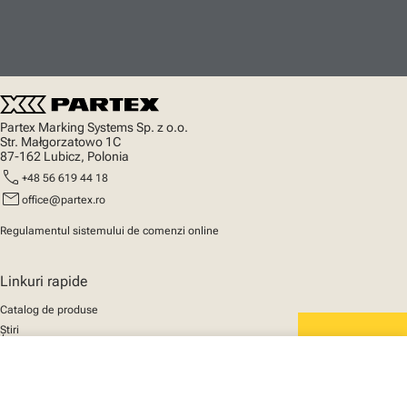
Partex Marking Systems Sp. z o.o.
Str. Małgorzatowo 1C
87-162 Lubicz, Polonia
call
+48 56 619 44 18
mail
office@partex.ro
Regulamentul sistemului de comenzi online
Linkuri rapide
Catalog de produse
Știri
Asistență
We mark the future
close
Despre noi
Coșul tău
© 2025 Partex Marking Systems