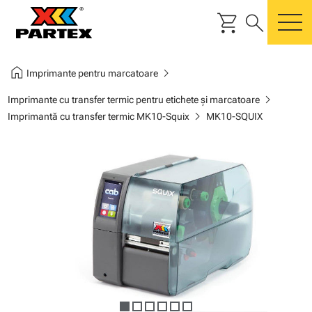
shopping_cart
search
m
home
chevron_right
Imprimante pentru marcatoare
chevron_right
Imprimante cu transfer termic pentru etichete şi marcatoare
chevron_right
Imprimantă cu transfer termic MK10-Squix
MK10-SQUIX