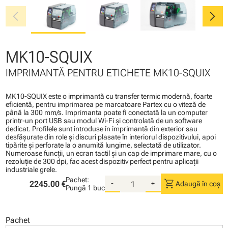
chevron_left
chevron_right
MK10-SQUIX
IMPRIMANTĂ PENTRU ETICHETE MK10-SQUIX
MK10-SQUIX este o imprimantă cu transfer termic modernă, foarte
eficientă, pentru imprimarea pe marcatoare Partex cu o viteză de
până la 300 mm/s. Imprimanta poate fi conectată la un computer
printr-un port USB sau modul Wi-Fi şi controlată de un software
dedicat. Profilele sunt introduse în imprimantă din exterior sau
desfăşurate din role şi discuri plasate în interiorul dispozitivului, apoi
tipărite şi perforate la o anumită lungime, selectată de utilizator.
Numeroase funcţii, un ecran tactil şi un cap de imprimare mare, cu o
rezoluţie de 300 dpi, fac acest dispozitiv perfect pentru aplicaţii
industriale grele.
Pachet:
shopping_cart
2245.00 €
-
+
Adaugă în coș
Pungă
1 buc
Pachet