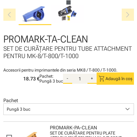
chevron_left
chevron_right
PROMARK-TA-CLEAN
SET DE CURĂŢARE PENTRU TUBE ATTACHMENT
PENTRU MK-8/T-800/T-1000
Accesorii pentru imprimantele din seria MK8 / T-800 / T-1000.
Pachet:
shopping_cart
18.73 €
-
+
Adaugă în coș
Pungă
3 buc
Pachet
keyboard_arrow_down
Pungă 3 buc
PROMARK-PA-CLEAN
SET DE CURĂŢARE PENTRU PLATE