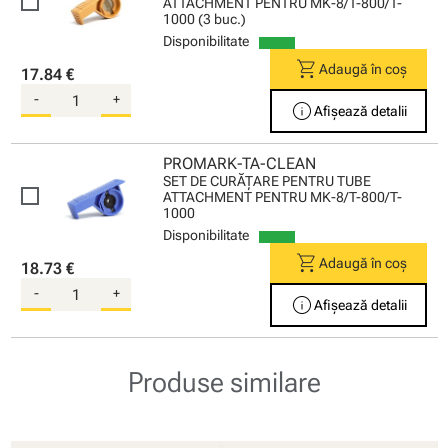
ATTACHMENT PENTRU MK-8/T-800/T-
1000 (3 buc.)
Disponibilitate
shopping_cart
Adaugă în coș
17.84 €
-
+
info
Afișează detalii
PROMARK-TA-CLEAN
SET DE CURĂŢARE PENTRU TUBE
ATTACHMENT PENTRU MK-8/T-800/T-
1000
Disponibilitate
shopping_cart
Adaugă în coș
18.73 €
-
+
info
Afișează detalii
Produse similare