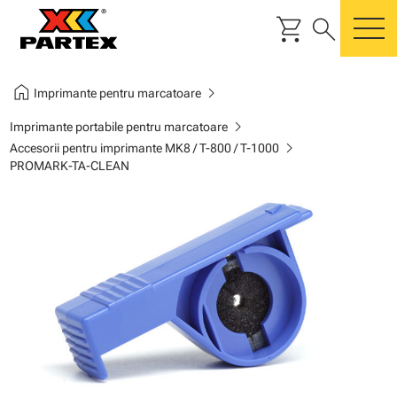
shopping_cart
search
m
home
chevron_right
Imprimante pentru marcatoare
chevron_right
Imprimante portabile pentru marcatoare
chevron_right
Accesorii pentru imprimante MK8 / T-800 / T-1000
PROMARK-TA-CLEAN