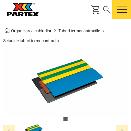
shopping_cart
search
m
home
chevron_right
chevron_right
Organizarea cablurilor
Tuburi termocontractile
Seturi de tuburi termocontractile