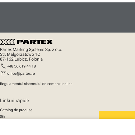
Partex Marking Systems Sp. z o.o.
Str. Małgorzatowo 1C
87-162 Lubicz, Polonia
call
+48 56 619 44 18
mail
office@partex.ro
Regulamentul sistemului de comenzi online
Linkuri rapide
Catalog de produse
Știri
Asistență
We mark the future
close
Despre noi
Coșul tău