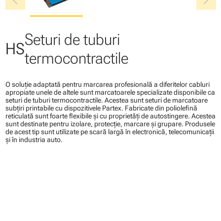
chevron_left
chevron_right
Seturi de tuburi
HS
termocontractile
O soluţie adaptată pentru marcarea profesională a diferitelor cabluri
apropiate unele de altele sunt marcatoarele specializate disponibile ca
seturi de tuburi termocontractile. Acestea sunt seturi de marcatoare
subţiri printabile cu dispozitivele Partex. Fabricate din poliolefină
reticulată sunt foarte flexibile şi cu proprietăţi de autostingere. Acestea
sunt destinate pentru izolare, protecţie, marcare şi grupare. Produsele
de acest tip sunt utilizate pe scară largă în electronică, telecomunicaţii
şi în industria auto.