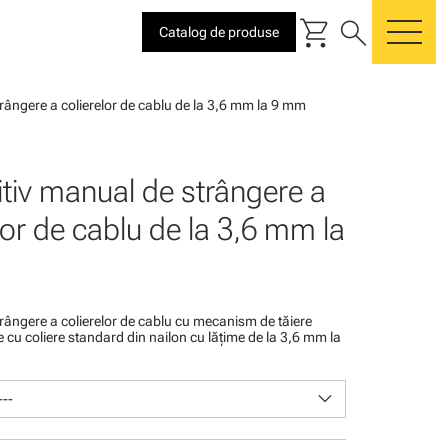
shopping_cart
search
Catalog de produse
me
rângere a colierelor de cablu de la 3,6 mm la 9 mm
itiv manual de strângere a
lor de cablu de la 3,6 mm la
rângere a colierelor de cablu cu mecanism de tăiere
e cu coliere standard din nailon cu lăţime de la 3,6 mm la
keyboard_arrow_down
---