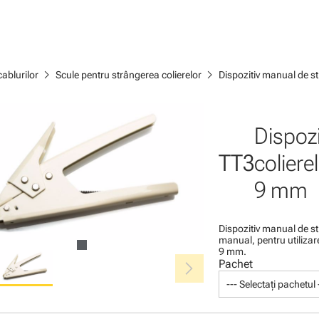
chevron_right
chevron_right
ablurilor
Scule pentru strângerea colierelor
Dispozitiv manual de st
Dispoz
TT3
coliere
9 mm
Dispozitiv manual de st
manual, pentru utilizar
9 mm.
chevron_right
Pachet
--- Selectați pachetul 