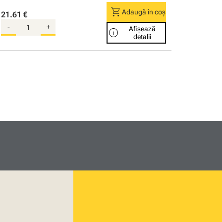
shopping_cart
Adaugă în coș
21.61 €
-
+
Afișează
info
detalii