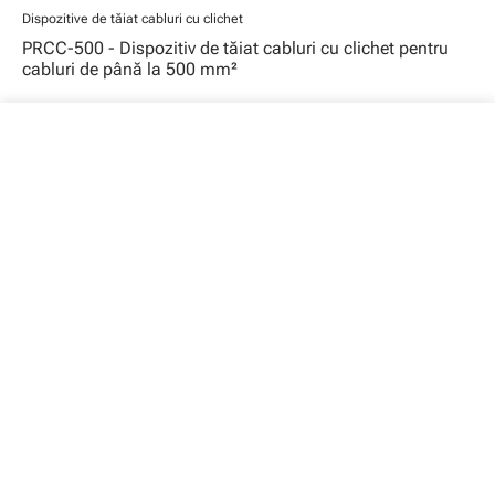
Dispozitive de tăiat cabluri cu clichet
PRCC-500 - Dispozitiv de tăiat cabluri cu clichet pentru
cabluri de până la 500 mm²
close
Coșul tău
Coșul dvs. este gol
Dispozitive de tăiat cabluri cu clichet
PRTC-500 - Dispozitiv de tăiat cablu cu clichet pentru
cabluri telefonice de până la 2700 de perechi