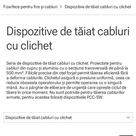
chevron_right
Foarfece pentru fire și cabluri
Dispozitive de tăiat cabluri cu clichet
Dispozitive de tăiat cabluri
cu clichet
Seria de dispozitive de tăiat cabluri cu clichet. Proiectate pentru
cabluri din cupru şi aluminiu cu o secţiune transversală de până la
500 mm². Fălcile precise din oţel forjat permit tăierea eficientă fără
a deforma cablurile. Clichetul asigură o presiune uniformă, ceea ce
reduce oboseala operatorului şi permite operarea cu o singură
mână. Au o pârghie de eliberare de urgenţă care opreşte ciclul de
tăiere în orice moment. Nu sunt potrivite pentru tăierea cablurilor
armate, pentru acestea folosiţi dispozitivele PCC-SW.
keyboard_arrow_down
Dispozitive de tăiat cabluri cu clichet