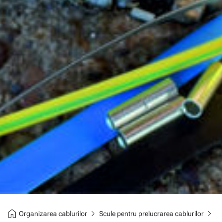
home
chevron_right
chevron_right
Organizarea cablurilor
Scule pentru prelucrarea cablurilor