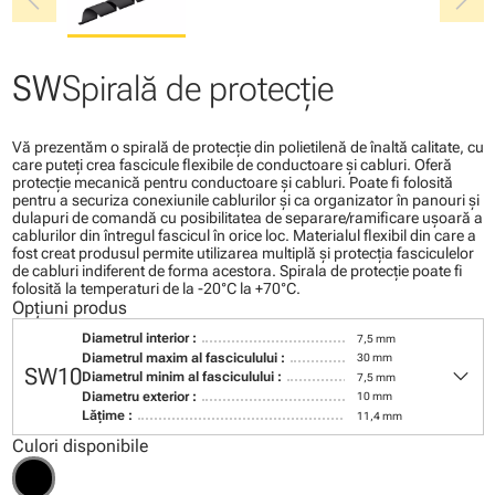
chevron_left
chevron_right
SW
Spirală de protecţie
Vă prezentăm o spirală de protecţie din polietilenă de înaltă calitate, cu
care puteţi crea fascicule flexibile de conductoare şi cabluri. Oferă
protecţie mecanică pentru conductoare şi cabluri. Poate fi folosită
pentru a securiza conexiunile cablurilor şi ca organizator în panouri şi
dulapuri de comandă cu posibilitatea de separare/ramificare uşoară a
cablurilor din întregul fascicul în orice loc. Materialul flexibil din care a
fost creat produsul permite utilizarea multiplă şi protecţia fasciculelor
de cabluri indiferent de forma acestora. Spirala de protecţie poate fi
folosită la temperaturi de la -20°C la +70°C.
Opțiuni produs
Diametrul interior :
7,5 mm
Diametrul maxim al fasciculului :
30 mm
keyboard_arrow_down
SW10
Diametrul minim al fasciculului :
7,5 mm
Diametru exterior :
10 mm
Lăţime :
11,4 mm
Culori disponibile