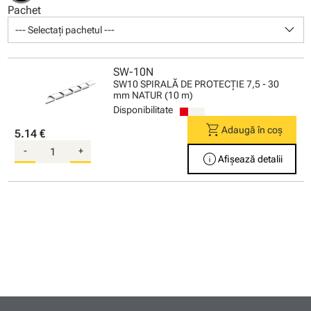
Pachet
keyboard_arrow_down
--- Selectați pachetul ---
SW-10N
SW10 SPIRALĂ DE PROTECŢIE 7,5 - 30
mm NATUR (10 m)
Disponibilitate
shopping_cart
Adaugă în coș
5.14 €
-
+
info
Afișează detalii