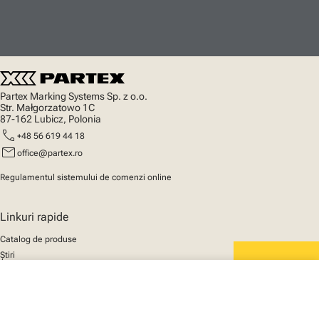
Partex Marking Systems Sp. z o.o.
Str. Małgorzatowo 1C
87-162 Lubicz, Polonia
call
+48 56 619 44 18
mail
office@partex.ro
Regulamentul sistemului de comenzi online
Linkuri rapide
Catalog de produse
Știri
Asistență
We mark the future
close
Despre noi
Coșul tău
© 2025 Partex Marking Systems