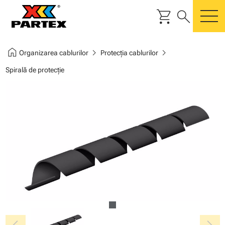
shopping_cart
search
m
home
chevron_right
chevron_right
Organizarea cablurilor
Protecţia cablurilor
Spirală de protecţie