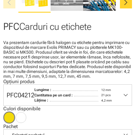
chevron_left
chevron_right
PFC
Carduri cu etichete
Va prezentam cardurile fără halogen cu etichete pentru imprimare cu
dispozitivul de marcare Evolis PRIMACY sau cu plotterele MK100-
BASIC si MK500. Produsul oferit se vinde in foi, din care etichetele
necesare pot fi desprinse usor, iar elementele rămase, înca nefolosite,
nu se pierd. Etichetele cu descrieri pot fi plasate oricând pe cablu sau
conductor folosind suporturi Partex dedicate. Produsul este disponibil
in mai multe dimensiuni, adaptate la dimensiunea marcatoarelor: 4,2
mm, 7 mm, 7,5 mm, 9,5 mm, 12,7 mm, 45 mm.
Opțiuni produs
Lungime :
12 mm
keyboard_arrow_down
PFC04212
Cantitatea pe un card :
21 pcs
Lăţime :
4,2 mm
Culori disponibile
Pachet
keyboard_arrow_down
--- Selectați pachetul ---