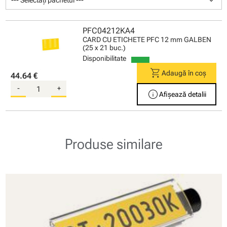
PFC04212KA4
CARD CU ETICHETE PFC 12 mm GALBEN
(25 x 21 buc.)
Disponibilitate
shopping_cart
Adaugă în coș
44.64 €
-
+
info
Afișează detalii
Produse similare