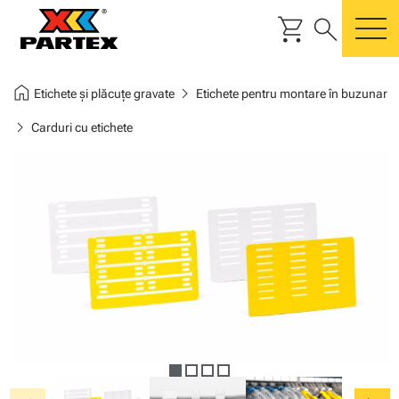
shopping_cart
search
m
home
chevron_right
Etichete și plăcuțe gravate
Etichete pentru montare în buzunar
chevron_right
Carduri cu etichete