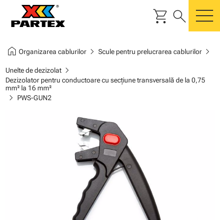
shopping_cart
search
m
home
chevron_right
chevron_right
Organizarea cablurilor
Scule pentru prelucrarea cablurilor
chevron_right
Unelte de dezizolat
Dezizolator pentru conductoare cu secţiune transversală de la 0,75
mm² la 16 mm²
chevron_right
PWS-GUN2