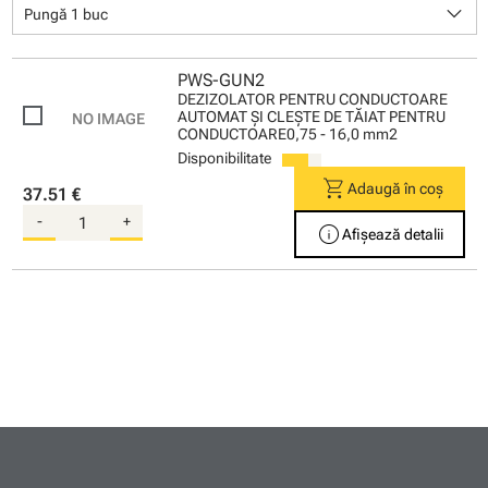
keyboard_arrow_down
Pungă 1 buc
PWS-GUN2
DEZIZOLATOR PENTRU CONDUCTOARE
AUTOMAT ŞI CLEŞTE DE TĂIAT PENTRU
CONDUCTOARE0,75 - 16,0 mm2
Disponibilitate
shopping_cart
Adaugă în coș
37.51 €
-
+
info
Afișează detalii