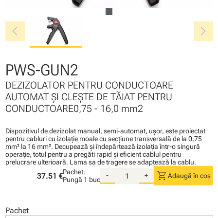
chevron_left
chevron_right
PWS-GUN2
DEZIZOLATOR PENTRU CONDUCTOARE
AUTOMAT ŞI CLEŞTE DE TĂIAT PENTRU
CONDUCTOARE0,75 - 16,0 mm2
Dispozitivul de dezizolat manual, semi-automat, uşor, este proiectat
pentru cabluri cu izolaţie moale cu secţiune transversală de la 0,75
mm² la 16 mm². Decupează şi îndepărtează izolaţia într-o singură
operaţie, totul pentru a pregăti rapid şi eficient cablul pentru
prelucrare ulterioară. Lama sa de tragere se adaptează la cablu.
Pachet:
shopping_cart
37.51 €
-
+
Adaugă în coș
Pungă
1 buc
Pachet