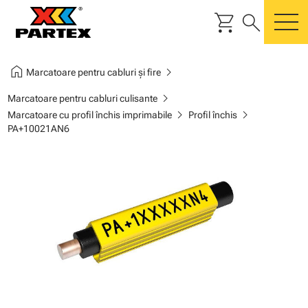
shopping_cart
search
m
home
chevron_right
Marcatoare pentru cabluri și fire
chevron_right
Marcatoare pentru cabluri culisante
chevron_right
chevron_right
Marcatoare cu profil închis imprimabile
Profil închis
PA+10021AN6