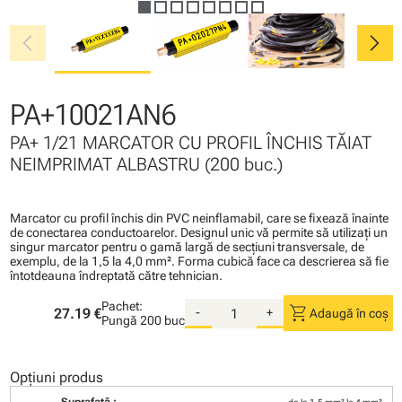
chevron_left
chevron_right
PA+10021AN6
PA+ 1/21 MARCATOR CU PROFIL ÎNCHIS TĂIAT
NEIMPRIMAT ALBASTRU (200 buc.)
Marcator cu profil închis din PVC neinflamabil, care se fixează înainte
de conectarea conductoarelor. Designul unic vă permite să utilizaţi un
singur marcator pentru o gamă largă de secţiuni transversale, de
exemplu, de la 1,5 la 4,0 mm². Forma cubică face ca descrierea să fie
întotdeauna îndreptată către tehnician.
Pachet:
shopping_cart
27.19 €
-
+
Adaugă în coș
Pungă
200 buc
Opțiuni produs