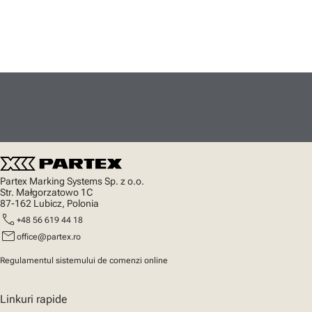
Partex Marking Systems Sp. z o.o.
Str. Małgorzatowo 1C
87-162 Lubicz, Polonia
call
+48 56 619 44 18
mail
office@partex.ro
Regulamentul sistemului de comenzi online
Linkuri rapide