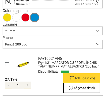
keyboard_arrow_down
Suprafaţă :
de la 1,5 mm² la 4 mm²
PA+1
Diametru :
de la 2,5 mm la 5 mm
Culori disponibile
Lungime
keyboard_arrow_down
21 mm
Pachet
keyboard_arrow_down
Pungă 200 buc
PA+10021AN6
PA+ 1/21 MARCATOR CU PROFIL ÎNCHIS
TĂIAT NEIMPRIMAT ALBASTRU (200 buc.)
Disponibilitate
shopping_cart
Adaugă în coș
27.19 €
-
+
info
Afișează detalii