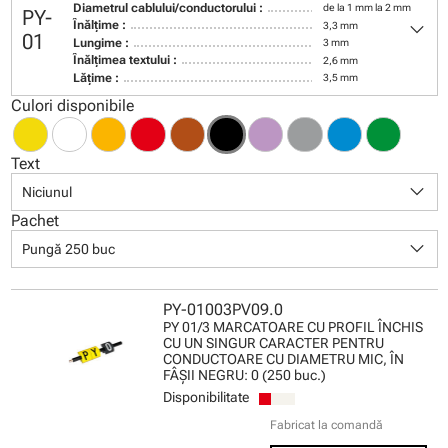
Diametrul cablului/conductorului :
de la 1 mm la 2 mm
PY-
keyboard_arrow_down
Înălţime :
3,3 mm
01
Lungime :
3 mm
Înălţimea textului :
2,6 mm
Lăţime :
3,5 mm
Culori disponibile
Text
keyboard_arrow_down
Niciunul
Pachet
keyboard_arrow_down
Pungă 250 buc
PY-01003PV09.0
PY 01/3 MARCATOARE CU PROFIL ÎNCHIS
CU UN SINGUR CARACTER PENTRU
CONDUCTOARE CU DIAMETRU MIC, ÎN
FÂŞII NEGRU: 0 (250 buc.)
Disponibilitate
Fabricat la comandă