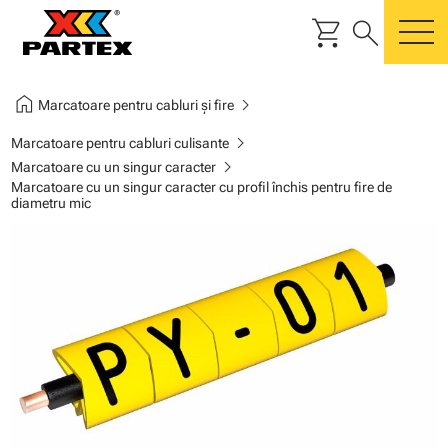
shopping_cart
search
m
home
chevron_right
Marcatoare pentru cabluri și fire
chevron_right
Marcatoare pentru cabluri culisante
chevron_right
Marcatoare cu un singur caracter
Marcatoare cu un singur caracter cu profil închis pentru fire de
diametru mic