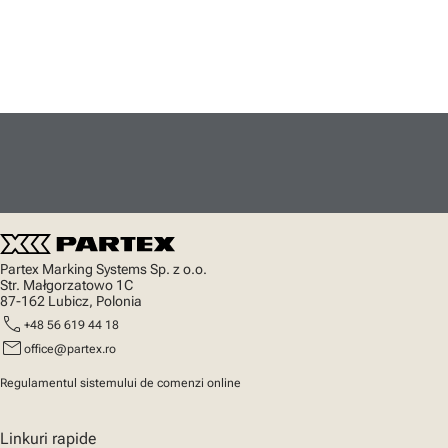
Partex Marking Systems Sp. z o.o.
Str. Małgorzatowo 1C
87-162 Lubicz, Polonia
call
+48 56 619 44 18
mail
office@partex.ro
Regulamentul sistemului de comenzi online
Linkuri rapide