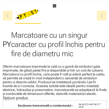
chevron_left
chevron_right
Marcatoare cu un singur
PY
caracter cu profil închis pentru
fire de diametru mic
Oferim marcatoare imprimate la cald cu o gamă de simboluri gata
imprimate, de glisat peste fire şi disponibile şi într-un cod de culoare.
Marcatorul cu profil închis, care poate fi rotit şi aderă perfect la cablu,
vă permite să creaţi în mod independent o secvenţă de simboluri
pentru a descrie cablul. Produsul se instalează punându-l pe fir
înainte de a-l conecta. Aceasta solutie este ideală pentru instalaţii
electrice, hidraulice şi pneumatice, marcatoarele se adaptează la firele
şi conductele de dimensiuni diferite, datorită materialului elastic.
Opțiuni produs
de la 0,2 mm² la 0,7
Secţiunea transversală a conductorului :
mm²