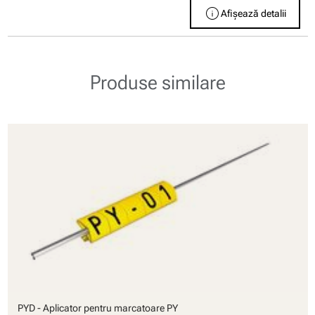
info
Afișează detalii
Produse similare
PYD - Aplicator pentru marcatoare PY