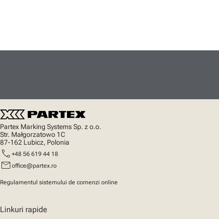
Partex Marking Systems Sp. z o.o.
Str. Małgorzatowo 1C
87-162 Lubicz, Polonia
call
+48 56 619 44 18
mail
office@partex.ro
Regulamentul sistemului de comenzi online
Linkuri rapide