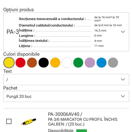
Opțiuni produs
de la 16 mm² la 70
Secţiunea transversală a conductorului :
mm²
Diametrul cablului/conductorului :
de la 8 mm la 16 mm
keyboard_arrow_down
PA-3
Înălţime :
16,5 mm
Lungime :
6 mm
Înălţimea textului :
4 mm
Lăţime :
11 mm
Culori disponibile
Text
keyboard_arrow_down
/
Pachet
keyboard_arrow_down
Pungă 20 buc
PA-30006AV40./
PA 3/6 MARCATOR CU PROFIL ÎNCHIS
GALBEN: / (20 buc.)
Disponibilitate