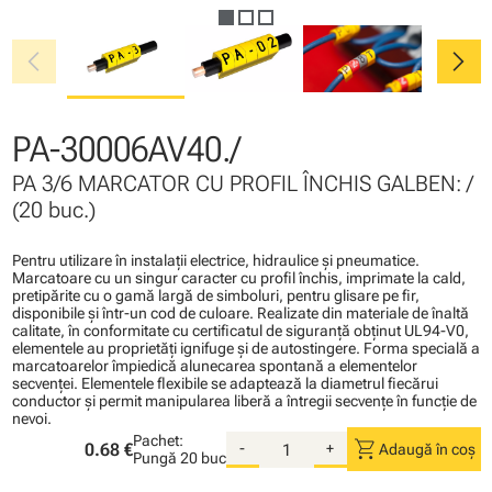
chevron_left
chevron_right
PA-30006AV40./
PA 3/6 MARCATOR CU PROFIL ÎNCHIS GALBEN: /
(20 buc.)
Pentru utilizare în instalaţii electrice, hidraulice şi pneumatice.
Marcatoare cu un singur caracter cu profil închis, imprimate la cald,
pretipărite cu o gamă largă de simboluri, pentru glisare pe fir,
disponibile şi într-un cod de culoare. Realizate din materiale de înaltă
calitate, în conformitate cu certificatul de siguranţă obţinut UL94-V0,
elementele au proprietăţi ignifuge şi de autostingere. Forma specială a
marcatoarelor împiedică alunecarea spontană a elementelor
secvenţei. Elementele flexibile se adaptează la diametrul fiecărui
conductor şi permit manipularea liberă a întregii secvenţe în funcţie de
nevoi.
Pachet:
shopping_cart
0.68 €
-
+
Adaugă în coș
Pungă
20 buc