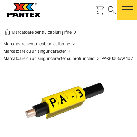
shopping_cart
search
m
home
chevron_right
Marcatoare pentru cabluri și fire
chevron_right
Marcatoare pentru cabluri culisante
chevron_right
Marcatoare cu un singur caracter
chevron_right
Marcatoare cu un singur caracter cu profil închis
PA-30006AV40./