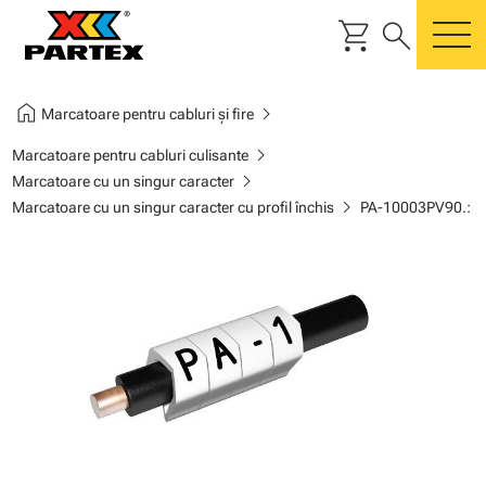
shopping_cart
search
m
home
chevron_right
Marcatoare pentru cabluri și fire
chevron_right
Marcatoare pentru cabluri culisante
chevron_right
Marcatoare cu un singur caracter
chevron_right
Marcatoare cu un singur caracter cu profil închis
PA-10003PV90.: