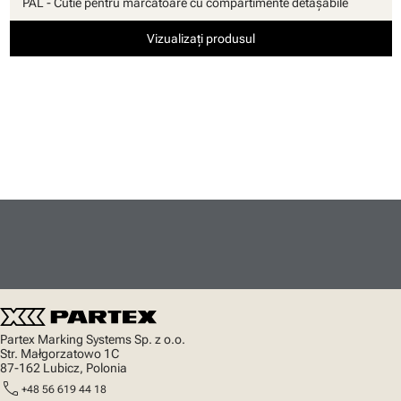
PAL - Cutie pentru marcatoare cu compartimente detaşabile
Vizualizați produsul
Partex Marking Systems Sp. z o.o.
Str. Małgorzatowo 1C
87-162 Lubicz, Polonia
call
+48 56 619 44 18