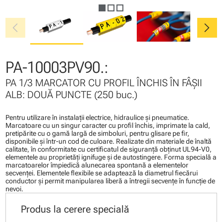
chevron_left
chevron_right
PA-10003PV90.:
PA 1/3 MARCATOR CU PROFIL ÎNCHIS ÎN FÂŞII
ALB: DOUĂ PUNCTE (250 buc.)
Pentru utilizare în instalaţii electrice, hidraulice şi pneumatice.
Marcatoare cu un singur caracter cu profil închis, imprimate la cald,
pretipărite cu o gamă largă de simboluri, pentru glisare pe fir,
disponibile şi într-un cod de culoare. Realizate din materiale de înaltă
calitate, în conformitate cu certificatul de siguranţă obţinut UL94-V0,
elementele au proprietăţi ignifuge şi de autostingere. Forma specială a
marcatoarelor împiedică alunecarea spontană a elementelor
secvenţei. Elementele flexibile se adaptează la diametrul fiecărui
conductor şi permit manipularea liberă a întregii secvenţe în funcţie de
nevoi.
Produs la cerere specială