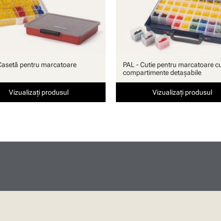
Casetă pentru marcatoare
PAL - Cutie pentru marcatoare c
compartimente detaşabile
Vizualizați produsul
Vizualizați produsul