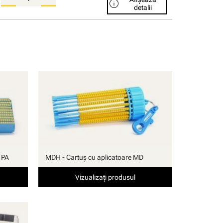
info
detalii
 PA
MDH - Cartuş cu aplicatoare MD
Vizualizați produsul