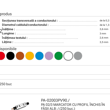
 produs
Secţiunea transversală a conductorului :
de la 0,
Diametrul cablului/conductorului :
de la 1,
Înălţime :
3,6 mm
2
Lungime :
3 mm
Înălţimea textului :
2,6 mm
Lăţime :
3,5 mm
isponibile
250 buc
PA-02003PV90./
PA 02/3 MARCATOR CU PROFIL ÎNCHIS ÎN
FÂŞII ALB: / (250 buc.)