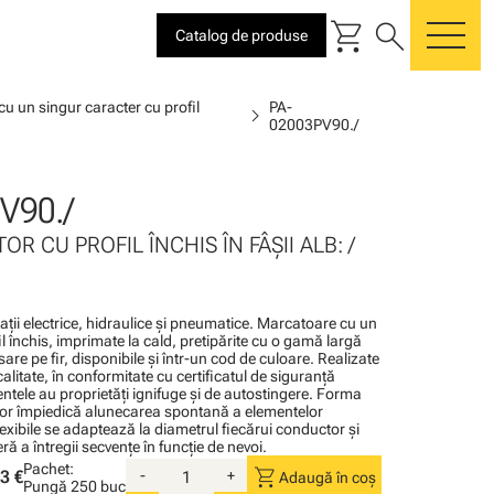
shopping_cart
search
Catalog de produse
me
u un singur caracter cu profil
PA-
chevron_right
02003PV90./
V90./
OR CU PROFIL ÎNCHIS ÎN FÂŞII ALB: /
alaţii electrice, hidraulice şi pneumatice. Marcatoare cu un
l închis, imprimate la cald, pretipărite cu o gamă largă
sare pe fir, disponibile şi într-un cod de culoare. Realizate
calitate, în conformitate cu certificatul de siguranţă
tele au proprietăţi ignifuge şi de autostingere. Forma
or împiedică alunecarea spontană a elementelor
lexibile se adaptează la diametrul fiecărui conductor şi
ă a întregii secvenţe în funcţie de nevoi.
Pachet:
shopping_cart
3 €
-
+
Adaugă în coș
Pungă
250 buc