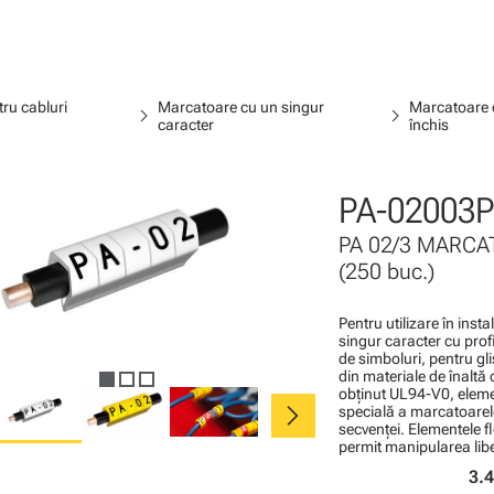
ru cabluri
Marcatoare cu un singur
Marcatoare c
chevron_right
chevron_right
caracter
închis
PA-02003P
PA 02/3 MARCAT
(250 buc.)
Pentru utilizare în inst
singur caracter cu profi
de simboluri, pentru gli
din materiale de înaltă 
obţinut UL94-V0, elemen
chevron_right
specială a marcatoarel
secvenţei. Elementele f
permit manipularea liber
3.4