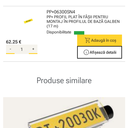
PP+06300SN4
PP+ PROFIL PLAT ÎN FÂŞII PENTRU
MONTAJ ÎN PROFILUL DE BAZĂ GALBEN
(17 m)
Disponibilitate
shopping_cart
Adaugă în coș
62.25 €
-
+
info
Afișează detalii
Produse similare