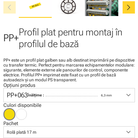
chevron_left
chevron_right
Profil plat pentru montaj în
PP+
profilul de bază
PP+ este un profil plat galben sau alb destinat imprimării pe dispozitive
cu transfer termic. Perfect pentru marcarea echipamentelor modulare:
sigurante, elemente externe ale panourilor de control, componente
electrice. Profilul PP+ imprimat este fixat cu un profil de bază
autoadeziv şi un modul PS transparent.
Opțiuni produs
keyboard_arrow_down
PP+063
Înălţime :
6,3 mm
Culori disponibile
Pachet
keyboard_arrow_down
Rolă plată 17 m