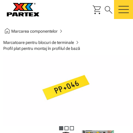
shopping_cart
search
m
home
chevron_right
Marcarea componentelor
chevron_right
Marcatoare pentru blocuri de terminale
Profil plat pentru montaj în profilul de bază